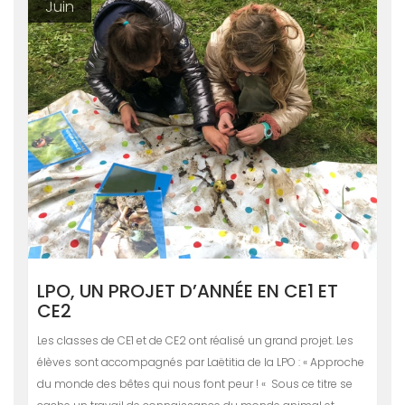
Juin
LPO, UN PROJET D’ANNÉE EN CE1 ET
CE2
Les classes de CE1 et de CE2 ont réalisé un grand projet. Les
élèves sont accompagnés par Laëtitia de la LPO : « Approche
du monde des bêtes qui nous font peur ! « Sous ce titre se