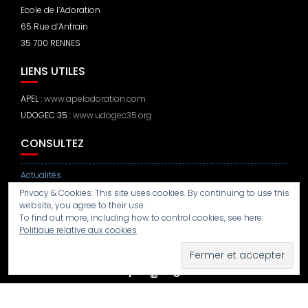
Ecole de l’Adoration
65 Rue d’Antrain
35 700 RENNES
LIENS UTILES
APEL :
www.apeladoration.com
UDOGEC 35 :
www.udogec35.org
CONSULTEZ
Actualités
Privacy & Cookies: This site uses cookies. By continuing to use this
Mentions légales
website, you agree to their use.
To find out more, including how to control cookies, see here:
Politique de confidentialité
Politique relative aux cookies
© Tous droits réservés 2018