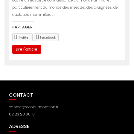
cache un travail de connaissance du monde animal et
particulièrement du monde des insectes, des araignées, de
quelques mammifères…
PARTAGER :
Twitter
Facebook
Lire l'article
CONTACT
contact@ecole-adoration.fr
02 23 20 00 10
ADRESSE