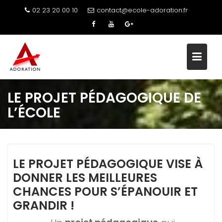
Skip
02 23 20 00 10
contact@ecole-adoration.fr
to
content
LE PROJET PÉDAGOGIQUE DE
L’ÉCOLE
LE PROJET PÉDAGOGIQUE VISE À
DONNER LES MEILLEURES
CHANCES POUR S’ÉPANOUIR ET
GRANDIR !