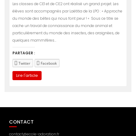
Les classes de CE1 et de CE2 ont réalisé un grand projet. Les
élèves sont accompagnés par Laëtitia de la LPO : « Approche
du monde des bêtes qui nous font peur ! « Sous ce titre se
cache un travail de connaissance du monde animal et
particulièrement du monde des insectes, des araignées, de
quelques mammifères…
PARTAGER :
Twitter
Facebook
Lire l'article
CONTACT
contact@ecole-adoration.fr