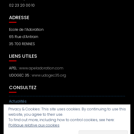
02 23 20 00 10
ADRESSE
Ecole de l’Adoration
65 Rue d’Antrain
35 700 RENNES
LIENS UTILES
APEL :
www.apeladoration.com
UDOGEC 35 :
www.udogec35.org
CONSULTEZ
Actualités
Privacy & Cookies: This site uses cookies. By continuing to use this
Mentions légales
website, you agree to their use.
To find out more, including how to control cookies, see here:
Politique de confidentialité
Politique relative aux cookies